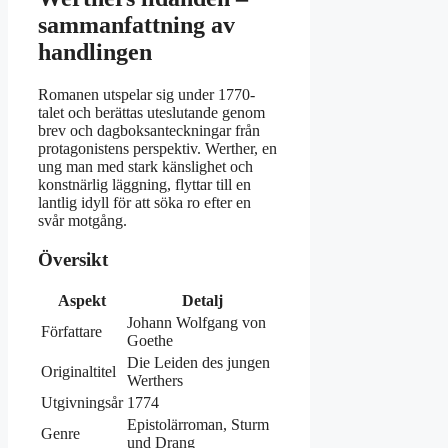
sammanfattning av
handlingen
Romanen utspelar sig under 1770-
talet och berättas uteslutande genom
brev och dagboksanteckningar från
protagonistens perspektiv. Werther, en
ung man med stark känslighet och
konstnärlig läggning, flyttar till en
lantlig idyll för att söka ro efter en
svår motgång.
Översikt
Aspekt
Detalj
Johann Wolfgang von
Författare
Goethe
Die Leiden des jungen
Originaltitel
Werthers
Utgivningsår
1774
Epistolärroman, Sturm
Genre
und Drang