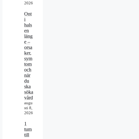
2026
Ont
i
hals
en
läng
e –
orsa
ker,
sym
tom
och
när
du
ska
söka
vård
augu
sti 8,
2026
1
tum
till