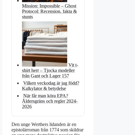
Mission: Impossible – Ghost
Protocol: Recension, fakta &
stunts
Vit t-
shirt herr – Tjocka modeller
från Gant och Lager 157
Vilken veckodag är jag född?
Kalkylator & betydelse
När får man köra EPA?
Åldersgräns och regler 2024-
2026
Den unge Werthers lidanden är en
epistolärroman från 1774 som skildrar