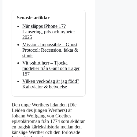
Senaste artiklar
När släpps iPhone 17?
Lansering, pris och nyheter
2025
Mission: Impossible – Ghost
Protocol: Recension, fakta &
stunts
Vit t-shirt herr – Tjocka
modeller från Gant och Lager
157
Vilken veckodag är jag född?
Kalkylator & betydelse
Den unge Werthers lidanden (Die
Leiden des jungen Werthers) är
Johann Wolfgang von Goethes
epistolärroman från 1774 som skildrar
en tragisk kärlekshistoria mellan den
känslige Werther och den förlovade