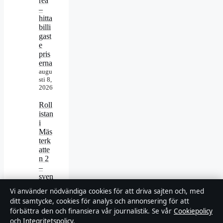
rea
–
hitta
billi
gast
e
pris
erna
augu
sti 8,
2026
Roll
istan
i
Mäs
terk
atte
n 2
–
sven
ska
Vi använder nödvändiga cookies för att driva sajten och, med
röst
ditt samtycke, cookies för analys och annonsering för att
er,
förbättra den och finansiera vår journalistik. Se vår
Cookiepolicy
skåd
och
Integritetspolicy
.
espe