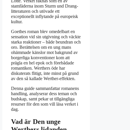
Lotte. Verket räknas som en av
stamfäderna inom Sturm und Drang-
litteraturen och utövade ett
exceptionellt inflytande på europeisk
kultur.
Goethes roman blev omedelbart en
sensation vid sin utgivning och väckte
starka reaktioner – både beundran och
oro. Berättelsen om en ung mans
ohämmade känslor mot bakgrund av
borgerliga konventioner kom att
prägla en hel epok och förebådade
romantiken. Werthers öde har
diskuterats flitigt, inte minst på grund
av den så kallade Werther-effekten.
Denna guide sammanfattar romanens
handling, analyserar dess teman och
budskap, samt pekar ut tillgängliga
resurser för den som vill läsa verket i
dag.
Vad är Den unge
Werthers lidanden –