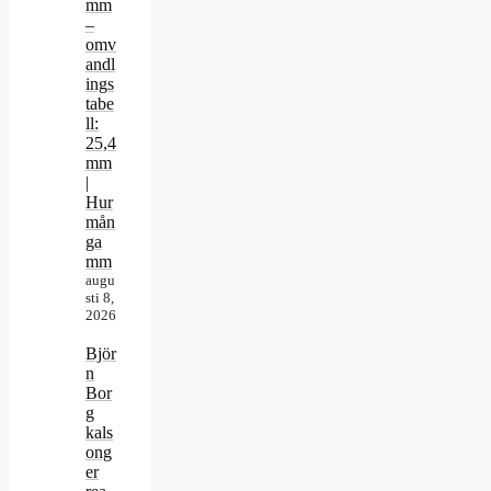
mm
–
omv
andl
ings
tabe
ll:
25,4
mm
|
Hur
mån
ga
mm
augu
sti 8,
2026
Björ
n
Bor
g
kals
ong
er