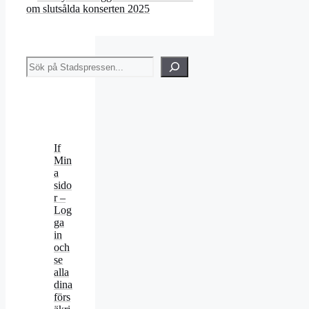
om slutsålda konserten 2025
Sök
If
Min
a
sido
r –
Log
ga
in
och
se
alla
dina
förs