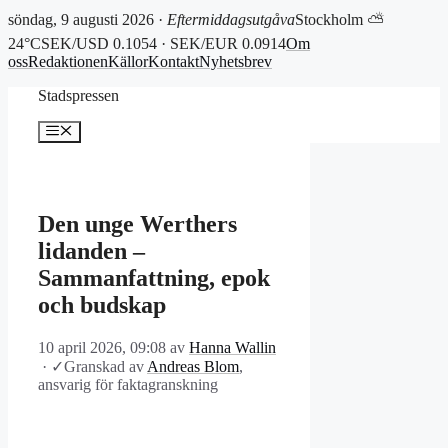
söndag, 9 augusti 2026 ·
Eftermiddagsutgåva
Stockholm ⛅
24°C
SEK/USD 0.1054 · SEK/EUR 0.0914
Om
oss
Redaktionen
Källor
Kontakt
Nyhetsbrev
Hoppa
Stadspressen
till
innehåll
Meny
Den unge Werthers
lidanden –
Sammanfattning, epok
och budskap
10 april 2026, 09:08
av
Hanna Wallin
·
✓
Granskad av
Andreas Blom
,
ansvarig för faktagranskning