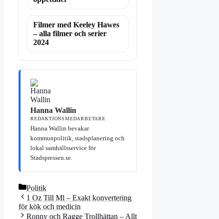
Filmer med Keeley Hawes
– alla filmer och serier
2024
Hanna Wallin
REDAKTIONSMEDARBETARE
Hanna Wallin bevakar
kommunpolitik, stadsplanering och
lokal samhällsservice för
Stadspressen.se.
Kategorier
Politik
1 Oz Till Ml – Exakt konvertering
för kök och medicin
Ronny och Ragge Trollhättan – Allt