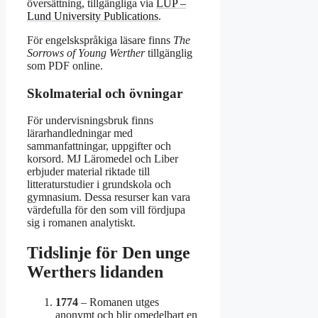
översättning, tillgängliga via
LUP –
Lund University Publications
.
För engelskspråkiga läsare finns
The
Sorrows of Young Werther
tillgänglig
som PDF online.
Skolmaterial och övningar
För undervisningsbruk finns
lärarhandledningar med
sammanfattningar, uppgifter och
korsord. MJ Läromedel och Liber
erbjuder material riktade till
litteraturstudier i grundskola och
gymnasium. Dessa resurser kan vara
värdefulla för den som vill fördjupa
sig i romanen analytiskt.
Tidslinje för Den unge
Werthers lidanden
1774
– Romanen utges
anonymt och blir omedelbart en