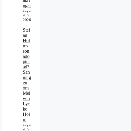
äkri
ngar
augu
sti 9,
2026
Stef
an
Hol
ms
son
ado
pter
ad?
San
ning
en
om
Mel
win
Lyc
ke
Hol
m
augu
sti 9,