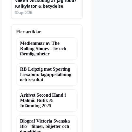
Vilken veckodag är jag född?
Kalkylator & betydelse
30 apr 2026
Fler artiklar
Medlemmar av The
Rolling Stones – liv och
förmögenheter
RB Leipzig mot Sporting
Lissabon: laguppställning
och resultat
Arkivet Second Hand i
Malmö: Butik &
Inlämning 2025
Biograf Victoria Svenska
Bio – filmer, biljetter och
öppettider