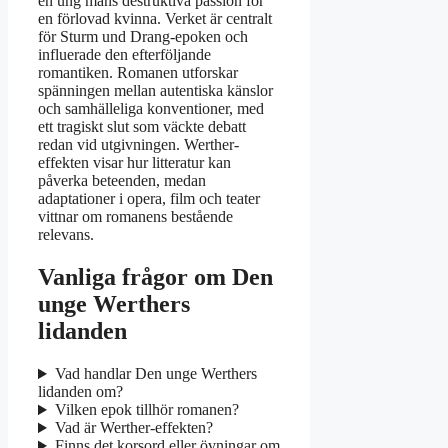
en ung mans destruktiva passion för
en förlovad kvinna. Verket är centralt
för Sturm und Drang-epoken och
influerade den efterföljande
romantiken. Romanen utforskar
spänningen mellan autentiska känslor
och samhälleliga konventioner, med
ett tragiskt slut som väckte debatt
redan vid utgivningen. Werther-
effekten visar hur litteratur kan
påverka beteenden, medan
adaptationer i opera, film och teater
vittnar om romanens bestående
relevans.
Vanliga frågor om Den
unge Werthers
lidanden
Vad handlar Den unge Werthers
lidanden om?
Vilken epok tillhör romanen?
Vad är Werther-effekten?
Finns det korsord eller övningar om