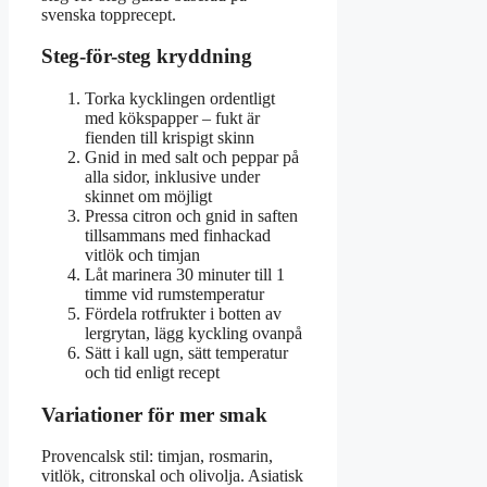
svenska topprecept.
Steg-för-steg kryddning
Torka kycklingen ordentligt
med kökspapper – fukt är
fienden till krispigt skinn
Gnid in med salt och peppar på
alla sidor, inklusive under
skinnet om möjligt
Pressa citron och gnid in saften
tillsammans med finhackad
vitlök och timjan
Låt marinera 30 minuter till 1
timme vid rumstemperatur
Fördela rotfrukter i botten av
lergrytan, lägg kyckling ovanpå
Sätt i kall ugn, sätt temperatur
och tid enligt recept
Variationer för mer smak
Provencalsk stil: timjan, rosmarin,
vitlök, citronskal och olivolja. Asiatisk