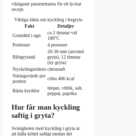
viktigaste parametrarna för ett lyckat
recept.
Viktiga fakta om kyckling i lergryta
Fakt
Detaljer
ca 2 timmar vid
Grundtid i ugn
180°C
Portioner
4 personer
20-30 min (använd
Blötgrytatid
gryta), 12 timmar
(ny gryta)
Nyckelingrediens
citronsaft
Näringsvärde per
cirka 486 kcal
portion
timjan, vitlök, salt,
Bästa kryddor
peppar, paprika
Hur får man kyckling
saftig i gryta?
Svårigheten med kyckling i gryta är
att hålla köttet saftigt medan det