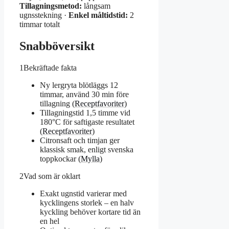
Tillagningsmetod:
långsam
ugnsstekning ·
Enkel måltidstid:
2
timmar totalt
Snabböversikt
1
Bekräftade fakta
Ny lergryta blötläggs 12
timmar, använd 30 min före
tillagning (
Receptfavoriter
)
Tillagningstid 1,5 timme vid
180°C för saftigaste resultatet
(
Receptfavoriter
)
Citronsaft och timjan ger
klassisk smak, enligt svenska
toppkockar (
Mylla
)
2
Vad som är oklart
Exakt ugnstid varierar med
kycklingens storlek – en halv
kyckling behöver kortare tid än
en hel