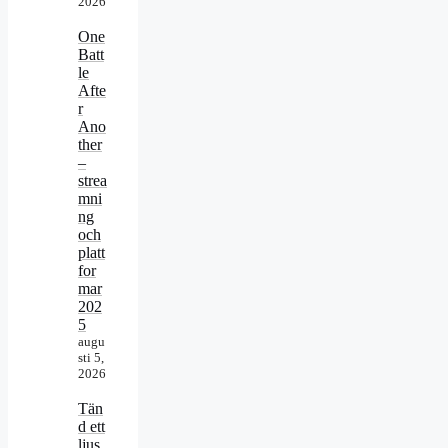
2026
One
Batt
le
Afte
r
Ano
ther
–
strea
mni
ng
och
platt
for
mar
202
5
augu
sti 5,
2026
Tän
d ett
ljus