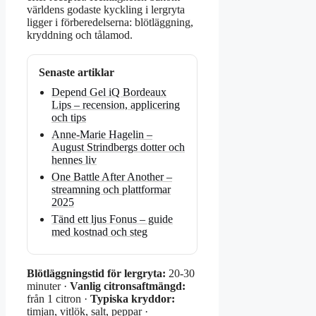
världens godaste kyckling i lergryta
ligger i förberedelserna: blötläggning,
kryddning och tålamod.
Senaste artiklar
Depend Gel iQ Bordeaux
Lips – recension, applicering
och tips
Anne-Marie Hagelin –
August Strindbergs dotter och
hennes liv
One Battle After Another –
streamning och plattformar
2025
Tänd ett ljus Fonus – guide
med kostnad och steg
Blötläggningstid för lergryta:
20-30
minuter ·
Vanlig citronsaftmängd:
från 1 citron ·
Typiska kryddor:
timjan, vitlök, salt, peppar ·