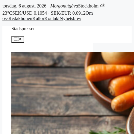
torsdag, 6 augusti 2026 ·
Morgonutgåva
Stockholm ⛅
23°C
SEK/USD 0.1054 · SEK/EUR 0.0912
Om
oss
Redaktionen
Källor
Kontakt
Nyhetsbrev
Hoppa
Stadspressen
till
innehåll
Meny