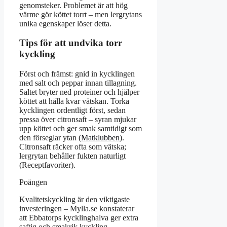
genomsteker. Problemet är att hög
värme gör köttet torrt – men lergrytans
unika egenskaper löser detta.
Tips för att undvika torr
kyckling
Först och främst: gnid in kycklingen
med salt och peppar innan tillagning.
Saltet bryter ned proteiner och hjälper
köttet att hålla kvar vätskan. Torka
kycklingen ordentligt först, sedan
pressa över citronsaft – syran mjukar
upp köttet och ger smak samtidigt som
den förseglar ytan (
Matklubben
).
Citronsaft räcker ofta som vätska;
lergrytan behåller fukten naturligt
(Receptfavoriter).
Poängen
Kvalitetskyckling är den viktigaste
investeringen – Mylla.se konstaterar
att Ebbatorps kycklinghalva ger extra
saftig och smakrik kyckling.