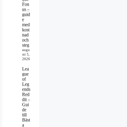
Fon
us –
guid
e
med
kost
nad
och
steg
augu
sti 5,
2026
Lea
gue
of
Leg
ends
Red
dit –
Gui
de
till
Bäst
a