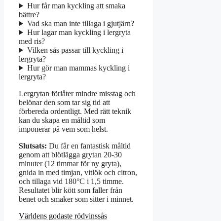
Hur får man kyckling att smaka
bättre?
Vad ska man inte tillaga i gjutjärn?
Hur lagar man kyckling i lergryta
med ris?
Vilken sås passar till kyckling i
lergryta?
Hur gör man mammas kyckling i
lergryta?
Lergrytan förlåter mindre misstag och
belönar den som tar sig tid att
förbereda ordentligt. Med rätt teknik
kan du skapa en måltid som
imponerar på vem som helst.
Slutsats:
Du får en fantastisk måltid
genom att blötlägga grytan 20-30
minuter (12 timmar för ny gryta),
gnida in med timjan, vitlök och citron,
och tillaga vid 180°C i 1,5 timme.
Resultatet blir kött som faller från
benet och smaker som sitter i minnet.
Världens godaste rödvinssås