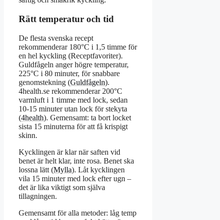
Rätt temperatur och tid
De flesta svenska recept
rekommenderar 180°C i 1,5 timme för
en hel kyckling (Receptfavoriter).
Guldfågeln anger högre temperatur,
225°C i 80 minuter, för snabbare
genomstekning (
Guldfågeln
).
4health.se rekommenderar 200°C
varmluft i 1 timme med lock, sedan
10-15 minuter utan lock för stekyta
(
4health
). Gemensamt: ta bort locket
sista 15 minuterna för att få krispigt
skinn.
Kycklingen är klar när saften vid
benet är helt klar, inte rosa. Benet ska
lossna lätt (
Mylla
). Låt kycklingen
vila 15 minuter med lock efter ugn –
det är lika viktigt som själva
tillagningen.
Gemensamt för alla metoder: låg temp