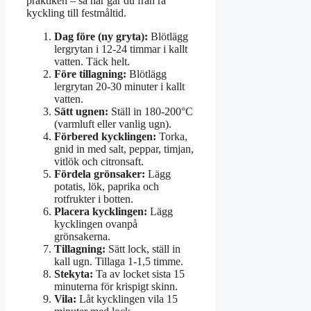
praktiken – så här går du från rå
kyckling till festmåltid.
Dag före (ny gryta):
Blötlägg
lergrytan i 12-24 timmar i kallt
vatten. Täck helt.
Före tillagning:
Blötlägg
lergrytan 20-30 minuter i kallt
vatten.
Sätt ugnen:
Ställ in 180-200°C
(varmluft eller vanlig ugn).
Förbered kycklingen:
Torka,
gnid in med salt, peppar, timjan,
vitlök och citronsaft.
Fördela grönsaker:
Lägg
potatis, lök, paprika och
rotfrukter i botten.
Placera kycklingen:
Lägg
kycklingen ovanpå
grönsakerna.
Tillagning:
Sätt lock, ställ in
kall ugn. Tillaga 1-1,5 timme.
Stekyta:
Ta av locket sista 15
minuterna för krispigt skinn.
Vila:
Låt kycklingen vila 15