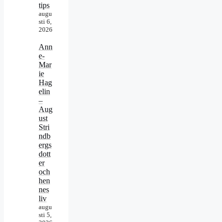
tips
augu
sti 6,
2026
Ann
e-
Mar
ie
Hag
elin
–
Aug
ust
Stri
ndb
ergs
dott
er
och
hen
nes
liv
augu
sti 5,