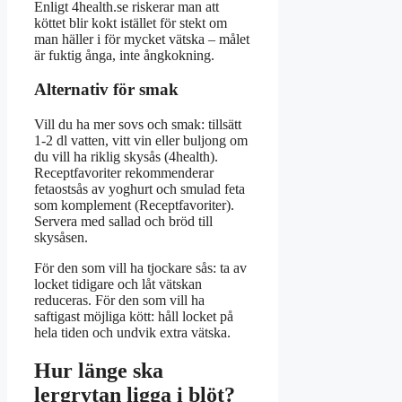
Enligt 4health.se riskerar man att
köttet blir kokt istället för stekt om
man häller i för mycket vätska – målet
är fuktig ånga, inte ångkokning.
Alternativ för smak
Vill du ha mer sovs och smak: tillsätt
1-2 dl vatten, vitt vin eller buljong om
du vill ha riklig skysås (4health).
Receptfavoriter rekommenderar
fetaostsås av yoghurt och smulad feta
som komplement (Receptfavoriter).
Servera med sallad och bröd till
skysåsen.
För den som vill ha tjockare sås: ta av
locket tidigare och låt vätskan
reduceras. För den som vill ha
saftigast möjliga kött: håll locket på
hela tiden och undvik extra vätska.
Hur länge ska
lergrytan ligga i blöt?