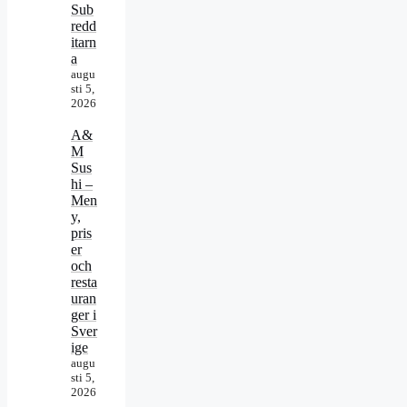
Sub
redd
itarn
a
augu
sti 5,
2026
A&
M
Sus
hi –
Men
y,
pris
er
och
resta
uran
ger i
Sver
ige
augu
sti 5,
2026