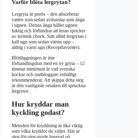
Varför blöta lergrytan?
Lergryta är porös – den absorberar
vatten som sedan avdunstar som ånga
i ugnen. Denna ånga håller ugnen
fuktig och förhindrar att leran spricker
av termisk chock. Sätt alltid lergrytan i
kall ugn som sedan värms upp –
aldrig i varm ugn (Receptfavoriter).
Blötläggningen är inte
förhandlingsbar med en ny gryta – 12
timmar minimum är vad svenska
kockar och matbloggare enhälligt
rekommenderar. Att skippa detta steg
är den vanligaste orsaken till spruckna
lergrytor.
Hur kryddar man
kyckling godast?
Metoden för kryddning är lika viktig
som vilka kryddor du väljer. Här är
steg-för-steg-guide baserad på