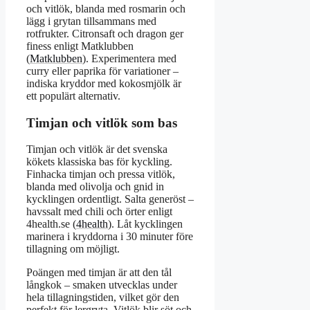
och vitlök, blanda med rosmarin och
lägg i grytan tillsammans med
rotfrukter. Citronsaft och dragon ger
finess enligt Matklubben
(
Matklubben
). Experimentera med
curry eller paprika för variationer –
indiska kryddor med kokosmjölk är
ett populärt alternativ.
Timjan och vitlök som bas
Timjan och vitlök är det svenska
kökets klassiska bas för kyckling.
Finhacka timjan och pressa vitlök,
blanda med olivolja och gnid in
kycklingen ordentligt. Salta generöst –
havssalt med chili och örter enligt
4health.se (
4health
). Låt kycklingen
marinera i kryddorna i 30 minuter före
tillagning om möjligt.
Poängen med timjan är att den tål
långkok – smaken utvecklas under
hela tillagningstiden, vilket gör den
perfekt för lergryta. Vitlök blir söt och