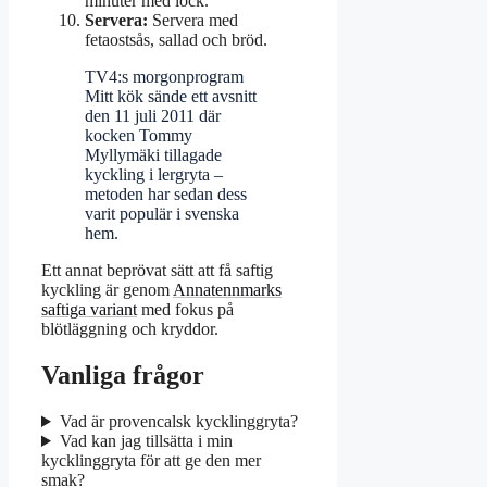
minuter med lock.
Servera:
Servera med
fetaostsås, sallad och bröd.
TV4:s morgonprogram
Mitt kök sände ett avsnitt
den 11 juli 2011 där
kocken Tommy
Myllymäki tillagade
kyckling i lergryta –
metoden har sedan dess
varit populär i svenska
hem.
Ett annat beprövat sätt att få saftig
kyckling är genom
Annatennmarks
saftiga variant
med fokus på
blötläggning och kryddor.
Vanliga frågor
Vad är provencalsk kycklinggryta?
Vad kan jag tillsätta i min
kycklinggryta för att ge den mer
smak?