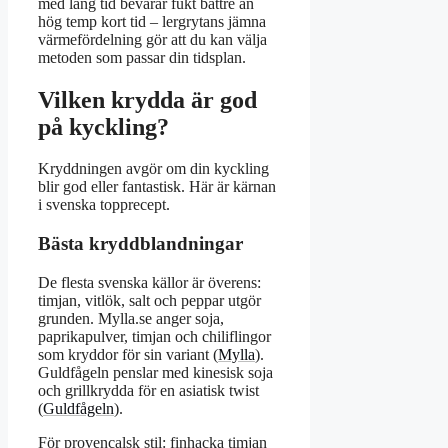
med lång tid bevarar fukt bättre än
hög temp kort tid – lergrytans jämna
värmefördelning gör att du kan välja
metoden som passar din tidsplan.
Vilken krydda är god
på kyckling?
Kryddningen avgör om din kyckling
blir god eller fantastisk. Här är kärnan
i svenska topprecept.
Bästa kryddblandningar
De flesta svenska källor är överens:
timjan, vitlök, salt och peppar utgör
grunden. Mylla.se anger soja,
paprikapulver, timjan och chiliflingor
som kryddor för sin variant (
Mylla
).
Guldfågeln penslar med kinesisk soja
och grillkrydda för en asiatisk twist
(
Guldfågeln
).
För provencalsk stil: finhacka timjan