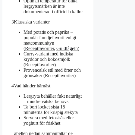
Optimal temperatur för olika
lergrytsmärken är inte
dokumenterad i officiella källor
3
Klassiska varianter
Med potatis och paprika –
populär familjefavorit enligt
matcommunityn
(
Receptfavoriter
,
Guldfågeln
)
Curry-variant med indiska
kryddor och kokosmjölk
(Receptfavoriter)
Provencalsk stil med örter och
grönsaker (Receptfavoriter)
4
Vad händer härnäst
Lergryta behåller fukt naturligt
– mindre vätska behövs
Ta bort locket sista 15
minuterna för krispig stekyta
Servera med fetostsås eller
yoghurt för friskhet
Tabellen nedan sammanfattar de